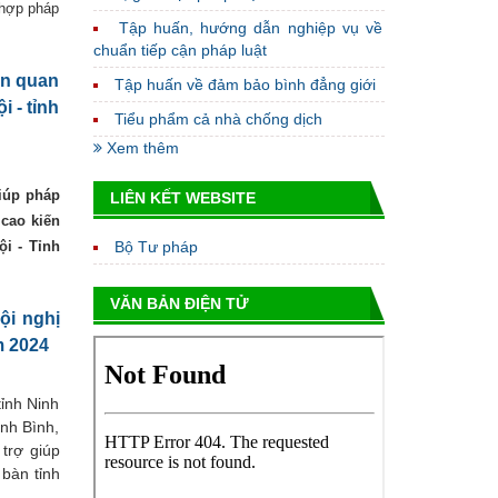
 hợp pháp
Tập huấn, hướng dẫn nghiệp vụ về
chuẩn tiếp cận pháp luật
ên quan
Tập huấn về đảm bảo bình đẳng giới
 - tỉnh
Tiểu phẩm cả nhà chống dịch
Xem thêm
giúp pháp
LIÊN KẾT WEBSITE
 cao kiến
ội - Tỉnh
Bộ Tư pháp
VĂN BẢN ĐIỆN TỬ
ội nghị
m 2024
ỉnh Ninh
inh Bình,
trợ giúp
 bàn tỉnh