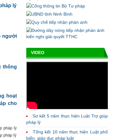
pháp lý
o người
VIDEO
c thông
ng hoạt
háp cho
Sơ kết 5 năm thực hiện Luật Trợ giúp
pháp lý
p pháp lý
Tổng kết 10 năm thực hiện Luật phổ
úp pháp lý
biến, giáo dục pháp luật