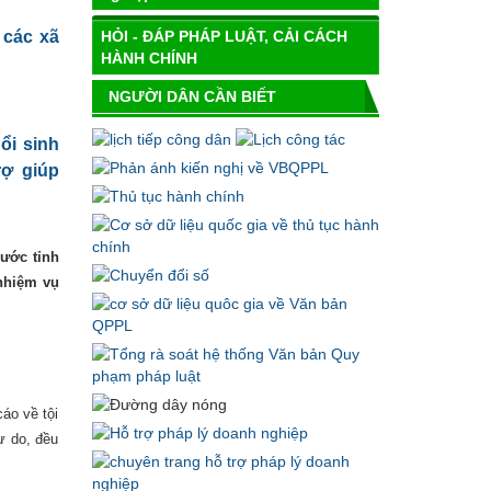
 các xã
HỎI - ĐÁP PHÁP LUẬT, CẢI CÁCH
HÀNH CHÍNH
NGƯỜI DÂN CẦN BIẾT
ổi sinh
rợ giúp
nước tỉnh
 nhiệm vụ
áo về tội
tự do, đều